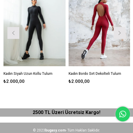
Kadın Siyah Uzun Kollu Tulum
Kadın Bordo Sırt Dekolteli Tulum
K
₺2.000,00
₺2.000,00
₺
2500 TL Üzeri Ücretsiz Kargo!
© 2023
bugasy.com
- Tüm Hakları Saklıdır.