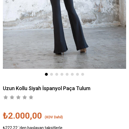
Uzun Kollu Siyah İspanyol Paça Tulum
₺2.000,00
(KDV Dahil)
₺222,22
`den başlayan taksitlerle