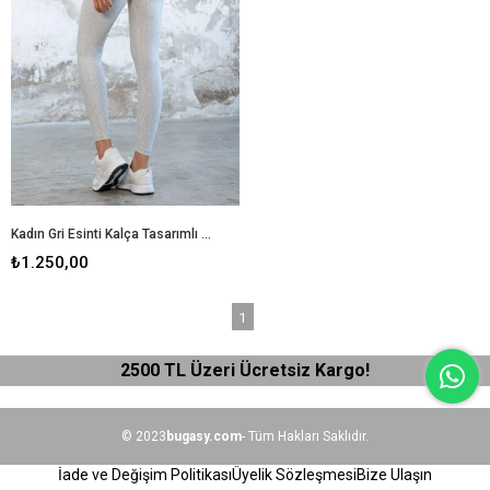
Kadın Gri Esinti Kalça Tasarımlı Tayt
₺1.250,00
1
2500 TL Üzeri Ücretsiz Kargo!
© 2023
bugasy.com
- Tüm Hakları Saklıdır.
İade ve Değişim Politikası
Üyelik Sözleşmesi
Bize Ulaşın