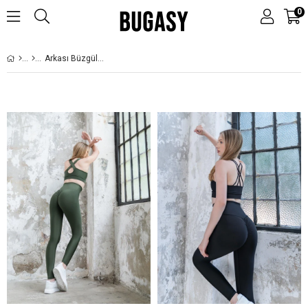
0
Arkası Büzgülü Tayt