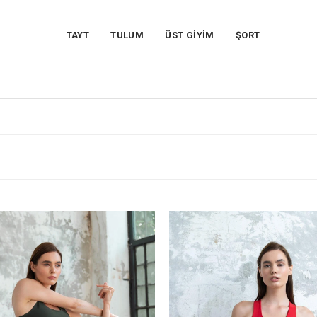
TAYT
TULUM
ÜST GİYİM
ŞORT